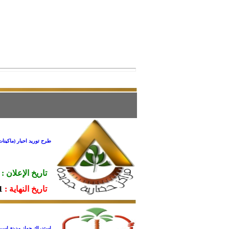
طرح توريد احبار (ماكينات التصوير – فاك
تاريخ الإعلان :
تاريخ النهاية :
13.
استدراك جهاز مدينة اسيو