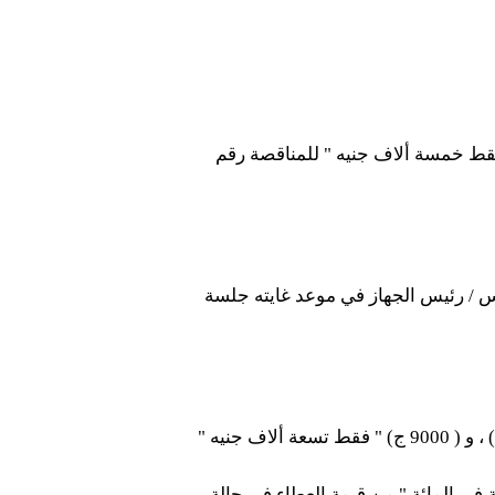
ة الشروط والمواصفات الفنية من مقر الجهاز نظير سداد مبلغ (5000 ج) " فقط خمسة ألاف جنيه " للمناقصة رقم
س / رئيس الجهاز في موعد غايته جلسة
يرفق بالمظروف الفني تأمين ابتدائي قدره (200000 ج ) " فقط مائتان ألف جنيه " للمناقصة رقم (1) ، و ( 9000 ج) " فقط تسعة ألاف جنيه "
) " فقط مائة ألف جنيه " للمناقصة رقم (3) و يزاد إلي (5%) " خمسة في المائة " من قيمة العطاء في حالة