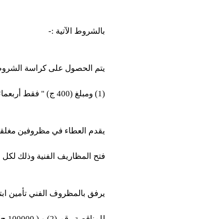
بالشروط الآتية :-
(1) ومبلغ (400 ج) " فقط أربعمائة جنيه " للمناقصتين رقمي ( 2 ، 3) لكل مناقصة علي حده .
يقدم العطاء في مظروفين مغلقي
فتح المظاريف الفنية وذلك لكل 