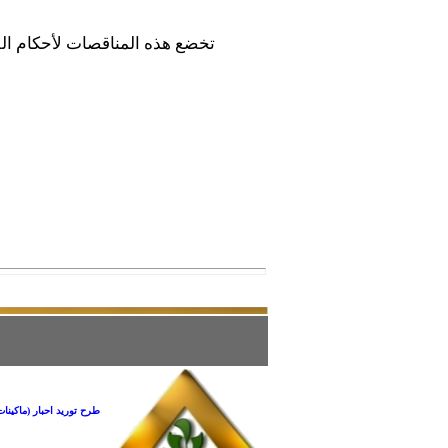
تخضع هذه المناقصات لأحكام القانون رقم (89) لسنة 1998 ولائحته ا
طرح توريد احبار (ماكينات التصوير – فاك