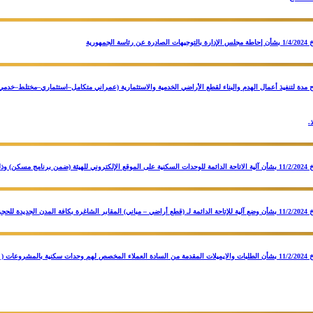
 رقم (188) بتاريخ 5/3/2024 بشأن منح مدة لتنفيذ أعمال الهدم والبناء لقطع الأراضي الخدمية والاستثمارية (عمراني متكامل–است
.
قرار مجلس إدارة الهيئة بجلسته رقم (186) بتاريخ 11/2/2024 بشأن الطلبات والايميلات المقدمة من السادة العملاء المخصص لهم وحدا