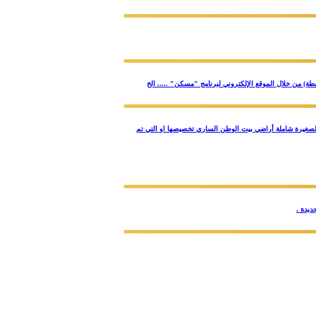
ام قطع الأراضي السكنية الصغيرة شاملة أراضي بيت الوطن الساري تخصيصها او التي تم