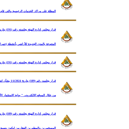
المطلة علي مراكز الخدمات الرئيسية والتي قام 
المتنوعة بالمدن الجديدة للأراضي بأنشطة (عمرا
قرار مجلس إدارة الهيئة بجلسته رقم (191) بتاريخ 16/5/2024 بشأن تحصيل مبلغ مالي سنوي من قطع الأراضي الصناعية مقابل خدمات التشغيل والصيانة بالمناطق الصناعية بالمدن الجديدة
من خلال الموقع الالكترونى " بوابة الاستثمار الأ
المستثمرين والمطورين العقاريين ليكون بنسبة 20% لج