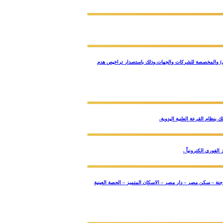
ثماري–مختلط–خدمي) والمخصصة للشركات والجهات.وذلك باستصدار تراخيص هدم
ت سكنية بالمشروعات ( جنة – سكن مصر – دار مصر – الاسكان المتميز – الحصة العينية