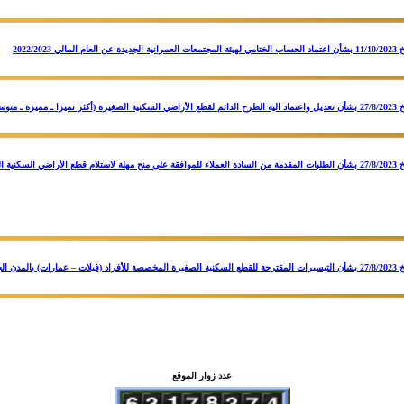
قرار مجلس إدارة الهيئة بجلسته رقم (182) بتاريخ 27/8/2023 بشأن الطلبات المقدمة من السادة العملاء للموافقة على منح مهلة لاستل
عدد زوار الموقع