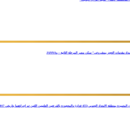
اد مقدمات الحجز بمشروعي" سكن مصر المرحلة الثانية – وJANNA
لقرعتين العلنينين اللتين تم اجراؤهما بتاريخي 11/11/2017 ، 21/4/2018 بمدينة سوهاج الجديدة